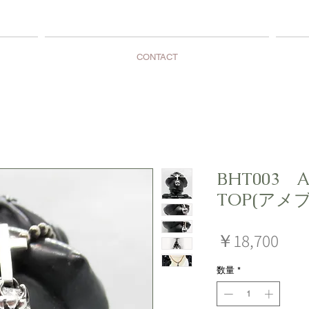
CONTACT
BHT003 A
TOP(アメ
価
￥18,700
格
数量
*